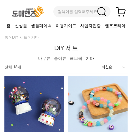
검색어를 입력해주세요
홈
신상품
샘플페이백
이용가이드
사업자인증
핸즈코리아
홈
DIY 세트
기타
DIY 세트
나무류
종이류
패브릭
기타
전체
18
개