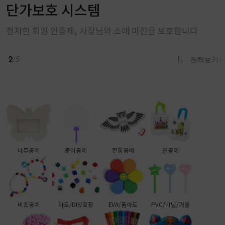
단가보호 시스템
철저한 회원 인증제, 사장님의 소매 마진을 보호합니다
2
5
/
전체보기
나무공예
종이공예
전통공예
천공예
비즈공예
아트/DIY/포장
EVA/폼아트
PVC/비닐/거울