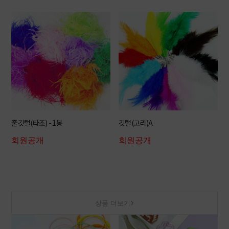
줄깃털(타조) - 1봉
깃털(고리)A
회원공개
회원공개
상품 더보기