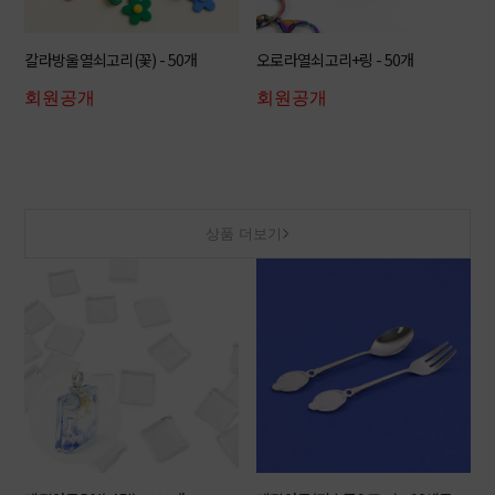
칼라방울열쇠고리(꽃) - 50개
오로라열쇠고리+링 - 50개
회원공개
회원공개
상품 더보기