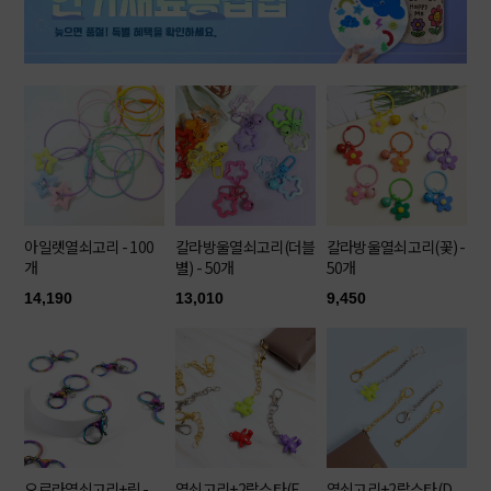
아일렛열쇠고리 - 100
칼라방울열쇠고리(더블
칼라방울열쇠고리(꽃) -
개
별) - 50개
50개
14,190
13,010
9,450
오로라열쇠고리+링 -
열쇠고리+2랍스타(E
열쇠고리+2랍스타(D