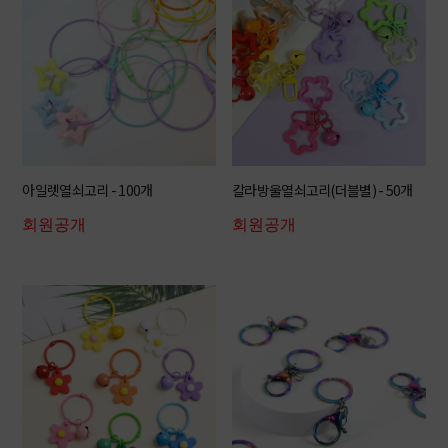
아일렛열쇠고리 - 100개
칼라방울열쇠고리(더블별) - 50개
회원공개
회원공개