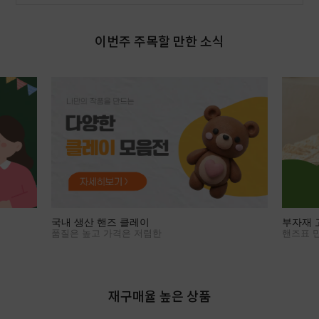
이번주 주목할 만한 소식
국내 생산 핸즈 클레이
부자재 
품질은 높고 가격은 저렴한
핸즈표 만
재구매율 높은 상품