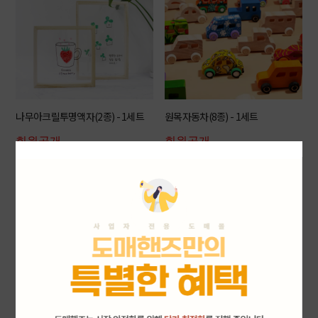
나무아크릴투명액자(2종) - 1세트
원목자동차(8종) - 1세트
회원공개
회원공개
상품 더보기