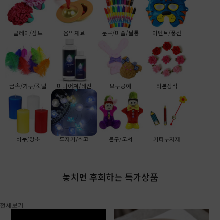
클레이/점토
음악재료
문구/미술/필통
이벤트/풍선
금속/가루/깃털
미니어쳐/레진
모루공예
리본장식
비누/양초
도자기/석고
문구/도서
기타부자재
놓치면 후회하는 특가상품
전체보기