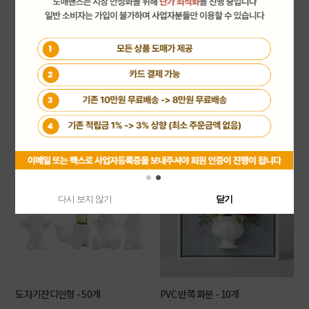
칼라모스종합(36색상) - 1세트
잔디인형세트 - 20세트
회원공개
회원공개
다시 보지 않기
닫기
도자기잔디인형 - 50개
PVC 반쪽 화분 - 10개