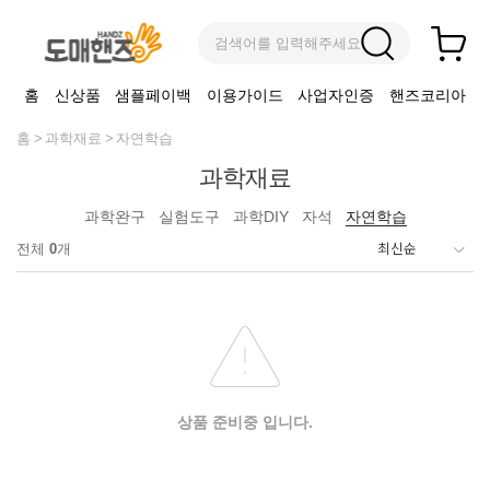
검색어를 입력해주세요
홈
신상품
샘플페이백
이용가이드
사업자인증
핸즈코리아
홈
과학재료
자연학습
과학재료
과학완구
실험도구
과학DIY
자석
자연학습
전체
0
개
상품 준비중 입니다.