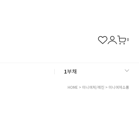
0
1
부채
2
아크릴
HOME
>
미니어쳐/레진
>
미니어쳐소품
3
화병
4
쿠폰존
5
클레이