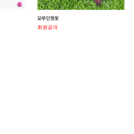
모루인형옷
회원공개