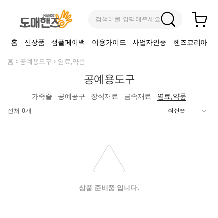
검색어를 입력해주세요
홈
신상품
샘플페이백
이용가이드
사업자인증
핸즈코리아
홈
공예용도구
염료,약품
공예용도구
가죽줄
공예공구
장식재료
금속재료
염료,약품
전체
0
개
상품 준비중 입니다.