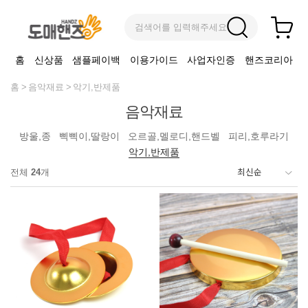
검색어를 입력해주세요
홈
신상품
샘플페이백
이용가이드
사업자인증
핸즈코리아
홈
음악재료
악기,반제품
음악재료
방울,종
삑삑이,딸랑이
오르골,멜로디,핸드벨
피리,호루라기
악기,반제품
전체
24
개