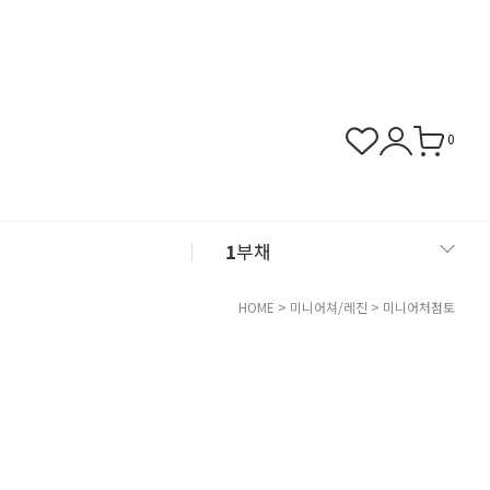
0
1
부채
2
아크릴
HOME
>
미니어쳐/레진
>
미니어처점토
3
화병
4
쿠폰존
5
클레이