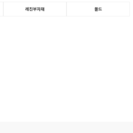
레진부자재
몰드