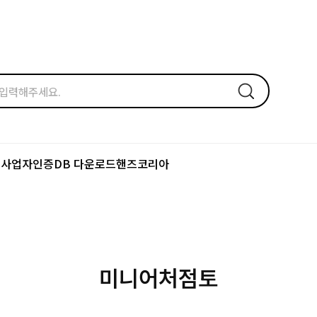
드
사업자인증
DB 다운로드
핸즈코리아
미니어처점토