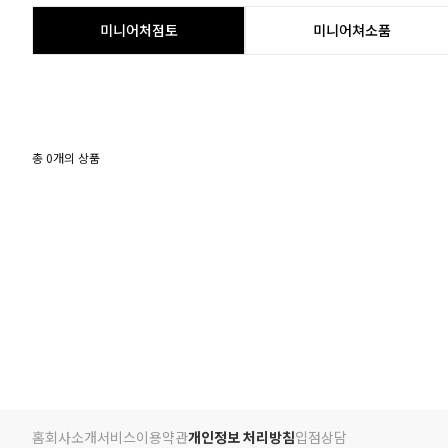
미니어처점토
미니어쳐소품
총
0
개의 상품
홈
회사소개
서비스
이용약관
개인정보 처리방침
입점상담